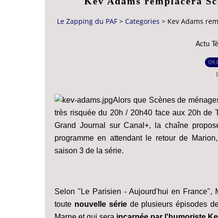
Kev Adams remplacera Sc
Le Zapping du PAF
>
Categories
>
Kev Adams rem
Actu Té
09.
Alors que Scènes de ménages 
très risquée du 20h / 20h40 face aux 20h de T
Grand Journal sur Canal+, la chaîne propos
programme en attendant le retour de Mario
saison 3 de la série.
Selon "Le Parisien - Aujourd'hui en France", M
toute
nouvelle série
de plusieurs épisodes de
Marne et qui sera
incarnée par l'humoriste.