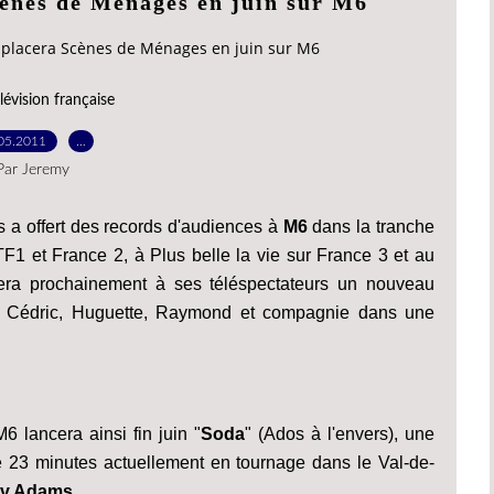
ènes de Ménages en juin sur M6
placera Scènes de Ménages en juin sur M6
lévision française
05.2011
…
Par Jeremy
a offert des records d'audiences à
M6
dans la tranche
F1 et France 2, à Plus belle la vie sur France 3 et au
era prochainement à ses téléspectateurs un nouveau
n, Cédric, Huguette, Raymond et compagnie dans une
6 lancera ainsi fin juin "
Soda
" (Ados à l'envers), une
 23 minutes actuellement en tournage dans le Val-de-
Kev Adams
.