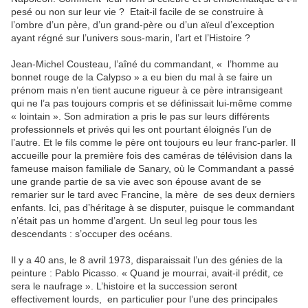
pesé ou non sur leur vie ? Etait-il facile de se construire à
l’ombre d’un père, d’un grand-père ou d’un aïeul d’exception
ayant régné sur l’univers sous-marin, l’art et l’Histoire ?
Jean-Michel Cousteau, l’aîné du commandant, « l’homme au
bonnet rouge de la Calypso » a eu bien du mal à se faire un
prénom mais n’en tient aucune rigueur à ce père intransigeant
qui ne l’a pas toujours compris et se définissait lui-même comme
« lointain ». Son admiration a pris le pas sur leurs différents
professionnels et privés qui les ont pourtant éloignés l’un de
l’autre. Et le fils comme le père ont toujours eu leur franc-parler. Il
accueille pour la première fois des caméras de télévision dans la
fameuse maison familiale de Sanary, où le Commandant a passé
une grande partie de sa vie avec son épouse avant de se
remarier sur le tard avec Francine, la mère de ses deux derniers
enfants. Ici, pas d’héritage à se disputer, puisque le commandant
n’était pas un homme d’argent. Un seul leg pour tous les
descendants : s’occuper des océans.
Il y a 40 ans, le 8 avril 1973, disparaissait l’un des génies de la
peinture : Pablo Picasso. « Quand je mourrai, avait-il prédit, ce
sera le naufrage ». L’histoire et la succession seront
effectivement lourds, en particulier pour l’une des principales