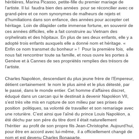
héritières, Marina Picasso, petite-fille du premier mariage de
l’artiste. Il lui faudra bien des années pour se réconcilier avec ce
grand-père et ce nom synonymes de malheurs de rejets et
d’humiliations dans son enfance, des années pour accepter cet
héritage. Loin de dilapider cette immense fortune, en souvenir de
ces années difficiles, elle a fait construire au Vietnam des
orphelinats et des hôpitaux. En plus de ses deux enfants, elle y a
adopté trois enfants auxquels elle a donné nom et héritage. «
Enfin ce nom transmet du bonheur » ! Pour la première fois, elle
nous fait rencontrer toute sa famille, et nous ouvre les portes à
Genève et à Cannes de ses propriétés remplies des trésors de
l’artiste.
Charles Napoléon, descendant du plus jeune frère de l’Empereur,
détient certainement le nom le plus aimé et le plus détesté, par
le passé, dans le monde entier. Cet homme d’affaires discret,
éduqué dans un carcan qui le destinait à devenir Napoléon VII,
s’est très vite mis en rupture de son milieu par ses prises de
position politiques, sa volonté de travailler et son remariage avec
une roturière. C’est ainsi que l’aîné du prince Louis Napoléon, a
été déchu par son père du titre dont il était naturellement
l’héritier au profit de son propre fils Jean-Christophe. Aujourd’hui,
pour être en accord avec lui-même, il a officiellement changé de
nom et est devenu Charles Bonaparte.