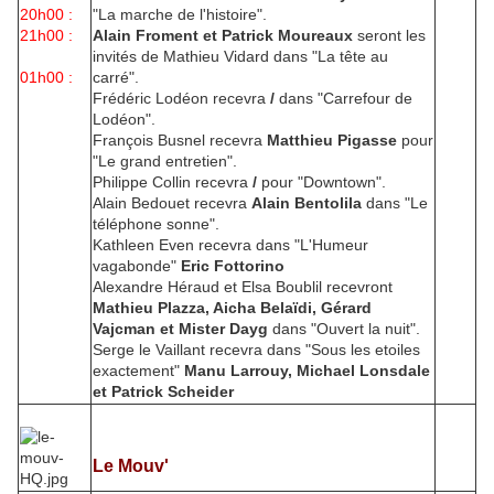
20h00 :
"La marche de l'histoire".
21h00 :
Alain Froment et Patrick Moureaux
seront les
invités de Mathieu Vidard dans "La tête au
01h00 :
carré".
Frédéric Lodéon recevra
/
dans "Carrefour de
Lodéon".
François Busnel recevra
Matthieu Pigasse
pour
"Le grand entretien".
Philippe Collin recevra
/
pour "Downtown".
Alain Bedouet recevra
Alain Bentolila
dans "Le
téléphone sonne".
Kathleen Even recevra dans "L'Humeur
vagabonde"
Eric Fottorino
Alexandre Héraud et Elsa Boublil recevront
Mathieu Plazza, Aicha Belaïdi, Gérard
Vajcman et Mister Dayg
dans "Ouvert la nuit".
Serge le Vaillant recevra dans "Sous les etoiles
exactement"
Manu Larrouy, Michael Lonsdale
et Patrick Scheider
Le Mouv'