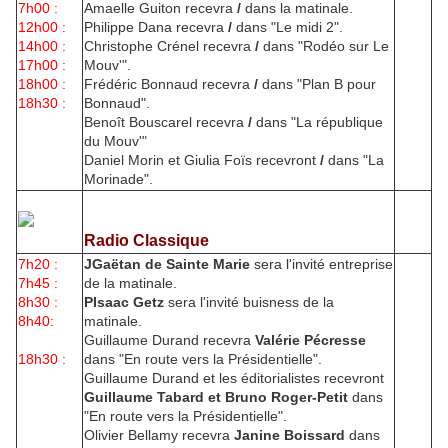
7h00 :
Amaelle Guiton recevra
/
dans la matinale.
12h00 :
Philippe Dana recevra
/
dans "Le midi 2".
14h00 :
Christophe Crénel recevra
/
dans "Rodéo sur Le
17h00 :
Mouv'".
18h00 :
Frédéric Bonnaud recevra
/
dans "Plan B pour
18h30 :
Bonnaud".
Benoît Bouscarel recevra
/
dans "La république
du Mouv'"
Daniel Morin et Giulia Foïs recevront
/
dans "La
Morinade".
Radio Classique
7h20 :
JGaëtan de Sainte Marie
sera l'invité entreprise
7h45 :
de la matinale.
8h30 :
PIsaac Getz
sera l'invité buisness de la
8h40:
matinale.
Guillaume Durand recevra
Valérie Pécresse
18h30 :
dans "En route vers la Présidentielle".
Guillaume Durand et les éditorialistes recevront
Guillaume Tabard et Bruno Roger-Petit
dans
"En route vers la Présidentielle".
Olivier Bellamy recevra
Janine Boissard
dans