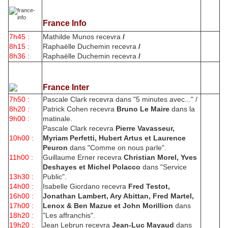
France Info
7h45 :
Mathilde Munos recevra
/
8h15 :
Raphaëlle Duchemin recevra
/
8h36 :
Raphaëlle Duchemin recevra
/
France Inter
7h50 :
Pascale Clark recevra dans "5 minutes avec..." /
8h20 :
Patrick Cohen recevra
Bruno Le Maire
dans la
9h00 :
matinale.
Pascale Clark recevra
Pierre Vavasseur,
10h00 :
Myriam Perfetti, Hubert Artus et Laurence
Peuron
dans "Comme on nous parle".
11h00 :
Guillaume Erner recevra
Christian Morel, Yves
Deshayes et Michel Polacco
dans "Service
13h30 :
Public".
14h00 :
Isabelle Giordano recevra
Fred Testot,
16h00 :
Jonathan Lambert, Ary Abittan, Fred Martel,
17h00 :
Lenox & Ben Mazue et John Morillion
dans
18h20 :
"Les affranchis".
19h20 :
Jean Lebrun recevra
Jean-Luc Mayaud
dans