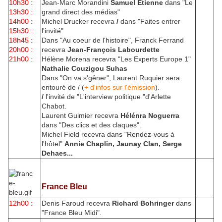
10h30 :
Jean-Marc Morandini
Samuel Etienne
dans "Le
13h30 :
grand direct des médias"
14h00 :
Michel Drucker recevra
/
dans "Faites entrer
15h30 :
l'invité"
18h45 :
Dans "Au coeur de l'histoire", Franck Ferrand
20h00 :
recevra
Jean-François Labourdette
21h00 :
Hélène Morena recevra "Les Experts Europe 1"
Nathalie Couzigou Suhas
Dans "On va s'gêner", Laurent Ruquier sera
entouré de / (
+ d'infos sur l'émission
).
/
l'invité de "L'interview politique "d'Arlette
Chabot.
Laurent Guimier recevra
Hélénra Noguerra
dans "Des clics et des claques".
Michel Field recevra dans "Rendez-vous à
l'hôtel"
Annie Chaplin, Jaunay Clan, Serge
Dehaes...
France Bleu
12h00 :
Denis Faroud recevra
Richard Bohringer
dans
"France Bleu Midi".