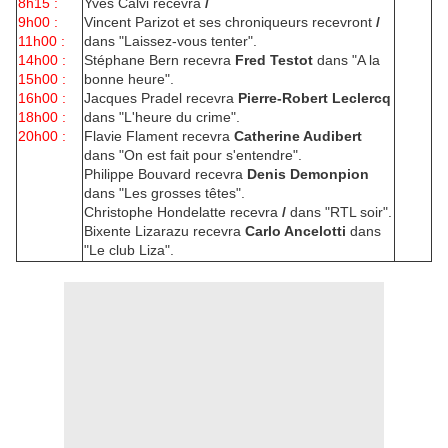
8h15 :
Yves Calvi recevra
/
9h00 :
Vincent Parizot et ses chroniqueurs recevront
/
11h00 :
dans "Laissez-vous tenter".
14h00 :
Stéphane Bern recevra
Fred Testot
dans "A la
15h00 :
bonne heure".
16h00 :
Jacques Pradel recevra
Pierre-Robert Leclercq
18h00 :
dans "L'heure du crime".
20h00 :
Flavie Flament recevra
Catherine Audibert
dans "On est fait pour s'entendre".
Philippe Bouvard recevra
Denis Demonpion
dans "Les grosses têtes".
Christophe Hondelatte recevra
/
dans "RTL soir".
Bixente Lizarazu recevra
Carlo Ancelotti
dans
"Le club Liza".