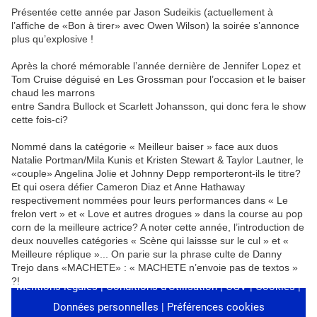
Présentée cette année par Jason Sudeikis (actuellement à
l’affiche de «Bon à tirer» avec Owen Wilson) la soirée s’annonce
plus qu’explosive !
Après la choré mémorable l’année dernière de Jennifer Lopez et
Tom Cruise déguisé en Les Grossman pour l’occasion et le baiser
chaud les marrons
entre Sandra Bullock et Scarlett Johansson, qui donc fera le show
cette fois-ci?
Nommé dans la catégorie « Meilleur baiser » face aux duos
Natalie Portman/Mila Kunis et Kristen Stewart & Taylor Lautner, le
«couple» Angelina Jolie et Johnny Depp remporteront-ils le titre?
Et qui osera défier Cameron Diaz et Anne Hathaway
respectivement nommées pour leurs performances dans « Le
frelon vert » et « Love et autres drogues » dans la course au pop
corn de la meilleure actrice? A noter cette année, l’introduction de
deux nouvelles catégories « Scène qui laissse sur le cul » et «
Meilleure réplique »... On parie sur la phrase culte de Danny
Trejo dans «MACHETE» : « MACHETE n’envoie pas de textos »
?!