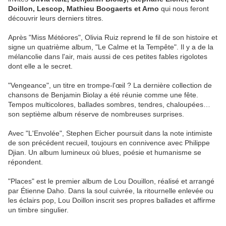
Doillon, Lescop, Mathieu Boogaerts et Arno
qui nous feront
découvrir leurs derniers titres.
Après "Miss Météores", Olivia Ruiz reprend le fil de son histoire et
signe un quatrième album, "Le Calme et la Tempête". Il y a de la
mélancolie dans l'air, mais aussi de ces petites fables rigolotes
dont elle a le secret.
"Vengeance", un titre en trompe-l'œil ? La dernière collection de
chansons de Benjamin Biolay a été réunie comme une fête.
Tempos multicolores, ballades sombres, tendres, chaloupées…
son septième album réserve de nombreuses surprises.
Avec "L'Envolée", Stephen Eicher poursuit dans la note intimiste
de son précédent recueil, toujours en connivence avec Philippe
Djian. Un album lumineux où blues, poésie et humanisme se
répondent.
"Places" est le premier album de Lou Douillon, réalisé et arrangé
par Étienne Daho. Dans la soul cuivrée, la ritournelle enlevée ou
les éclairs pop, Lou Doillon inscrit ses propres ballades et affirme
un timbre singulier.