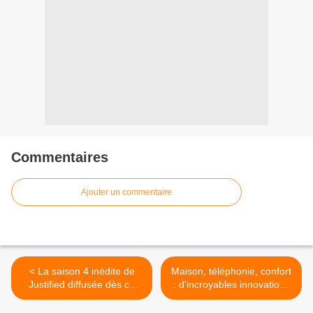
Commentaires
Ajouter un commentaire
< La saison 4 inédite de
Maison, téléphonie, confort
Justified diffusée dès ce
: d'incroyables innovations
soir sur OCS Choc
pour nous simplifier la vie
dans E=M6 >