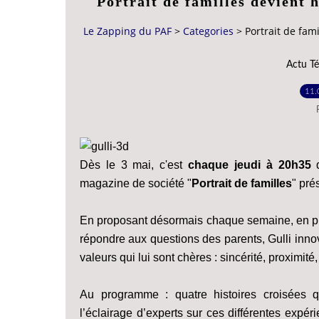
Portrait de familles devient 
Le Zapping du PAF
>
Categories
>
Portrait de fam
Actu Té
11.
Dès le 3 mai, c'est
chaque jeudi à 20h35
q
magazine de société "
Portrait de familles
" pré
En proposant désormais chaque semaine, en pr
répondre aux questions des parents, Gulli innove
valeurs qui lui sont chères : sincérité, proximité
Au programme : quatre histoires croisées q
l’éclairage d’experts sur ces différentes expé