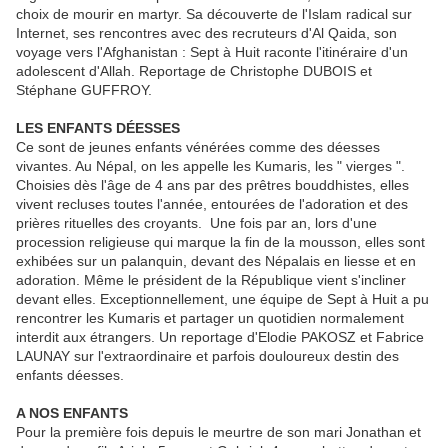
choix de mourir en martyr. Sa découverte de l'Islam radical sur
Internet, ses rencontres avec des recruteurs d'Al Qaida, son
voyage vers l'Afghanistan : Sept à Huit raconte l'itinéraire d'un
adolescent d'Allah. Reportage de Christophe DUBOIS et
Stéphane GUFFROY.
LES ENFANTS DÉESSES
Ce sont de jeunes enfants vénérées comme des déesses
vivantes. Au Népal, on les appelle les Kumaris, les " vierges ".
Choisies dès l'âge de 4 ans par des prêtres bouddhistes, elles
vivent recluses toutes l'année, entourées de l'adoration et des
prières rituelles des croyants. Une fois par an, lors d'une
procession religieuse qui marque la fin de la mousson, elles sont
exhibées sur un palanquin, devant des Népalais en liesse et en
adoration. Même le président de la République vient s'incliner
devant elles. Exceptionnellement, une équipe de Sept à Huit a pu
rencontrer les Kumaris et partager un quotidien normalement
interdit aux étrangers. Un reportage d'Elodie PAKOSZ et Fabrice
LAUNAY sur l'extraordinaire et parfois douloureux destin des
enfants déesses.
A NOS ENFANTS
Pour la première fois depuis le meurtre de son mari Jonathan et