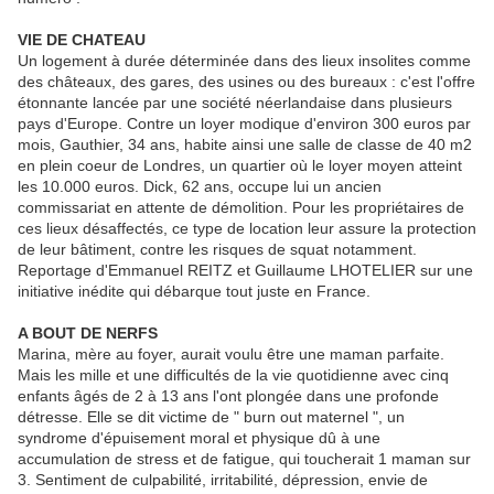
VIE DE CHATEAU
Un logement à durée déterminée dans des lieux insolites comme
des châteaux, des gares, des usines ou des bureaux : c'est l'offre
étonnante lancée par une société néerlandaise dans plusieurs
pays d'Europe. Contre un loyer modique d'environ 300 euros par
mois, Gauthier, 34 ans, habite ainsi une salle de classe de 40 m2
en plein coeur de Londres, un quartier où le loyer moyen atteint
les 10.000 euros. Dick, 62 ans, occupe lui un ancien
commissariat en attente de démolition. Pour les propriétaires de
ces lieux désaffectés, ce type de location leur assure la protection
de leur bâtiment, contre les risques de squat notamment.
Reportage d'Emmanuel REITZ et Guillaume LHOTELIER sur une
initiative inédite qui débarque tout juste en France.
A BOUT DE NERFS
Marina, mère au foyer, aurait voulu être une maman parfaite.
Mais les mille et une difficultés de la vie quotidienne avec cinq
enfants âgés de 2 à 13 ans l'ont plongée dans une profonde
détresse. Elle se dit victime de " burn out maternel ", un
syndrome d'épuisement moral et physique dû à une
accumulation de stress et de fatigue, qui toucherait 1 maman sur
3. Sentiment de culpabilité, irritabilité, dépression, envie de