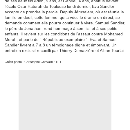
de ses deux fils Arieh, 5 ans, et Gabriel, 4 ans, abattus devant
l'école Ozar Hatorah de Toulouse lundi dernier, Eva Sandler
accepte de prendre la parole. Depuis Jérusalem, où est réunie la
famille en deuil, cette femme, qui a vécu le drame en direct, se
demande comment elle pourra continuer à vivre. Samuel Sandler,
le père de Jonathan, rend hommage à son fils, et à ses petits-
enfants. Il revient sur les conditions de l'assaut contre Mohamed
Merah, et parle de " République exemplaire ". Eva et Samuel
Sandler livrent à 7 à 8 un témoignage digne et émouvant. Un
entretien exclusif recueilli par Thierry Demaizière et Alban Teurlai.
Crédit photo : Christophe Chevalin / TF1