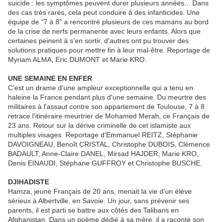
suicide : les symptômes peuvent durer plusieurs années... Dans
des cas très rares, cela peut conduire à des infanticides. Une
équipe de "7 à 8" a rencontré plusieurs de ces mamans au bord
de la crise de nerfs permanente avec leurs enfants. Alors que
certaines peinent à s'en sortir, d'autres ont pu trouver des
solutions pratiques pour mettre fin à leur mal-être. Reportage de
Myriam ALMA, Eric DUMONT et Marie KRO.
UNE SEMAINE EN ENFER
C'est un drame d'une ampleur exceptionnelle qui a tenu en
haleine la France pendant plus d'une semaine. Du meurtre des
militaires à l'assaut contre son appartement de Toulouse, 7 à 8
retrace l'itinéraire meurtrier de Mohamed Merah, ce Français de
23 ans. Retour sur la dérive criminelle de cet islamiste aux
multiples visages. Reportage d'Emmanuel REITZ, Stéphanie
DAVOIGNEAU, Benoît CRISTAL, Christophe DUBOIS, Clémence
BADAULT, Anne-Claire DANEL, Mirsad HAJDER, Marie KRO,
Denis EINAUDI, Stéphane GUFFROY et Christophe BUSCHE.
DJIHADISTE
Hamza, jeune Français de 20 ans, menait la vie d'un élève
sérieux à Albertville, en Savoie. Un jour, sans prévenir ses
parents, il est parti se battre aux côtés des Talibans en
Afghanistan. Dans un poème dédié à sa mère, il a raconté son