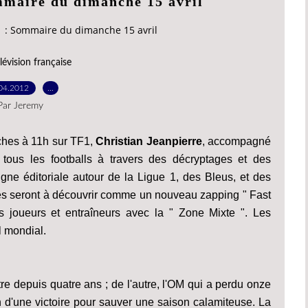
mmaire du dimanche 15 avril
F1 : Sommaire du dimanche 15 avril
lévision française
04.2012
…
Par Jeremy
ches à 11h sur TF1,
Christian Jeanpierre
, accompagné
tous les footballs à travers des décryptages et des
igne éditoriale autour de la Ligue 1, des Bleus, et des
es seront à découvrir comme un nouveau zapping " Fast
s joueurs et entraîneurs avec la " Zone Mixte ". Les
l mondial.
tre depuis quatre ans ; de l'autre, l'OM qui a perdu onze
 d'une victoire pour sauver une saison calamiteuse. La