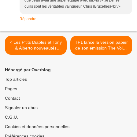
que Jean avait une super équipe avec lui.<br /> Je pense
qu'ils sont les véritables vainqueur. Chris (Bruxelles)<br />
Répondre
< Les P'tits Diables et Tony
TF1 lance la version papier
& Alberto nouveautés
de son émission The Voice
jeunesse sur M6
>
Hébergé par Overblog
Top articles
Pages
Contact
Signaler un abus
C.G.U.
Cookies et données personnelles
Préférences cookies