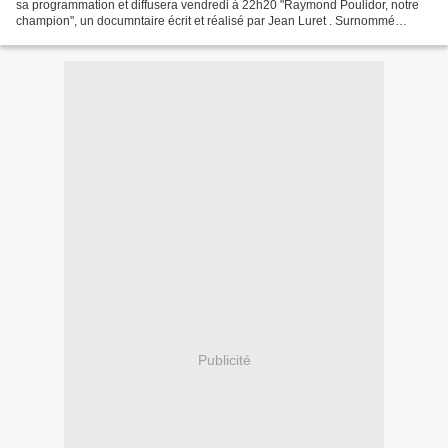
sa programmation et diffusera vendredi à 22h20 "Raymond Poulidor, notre
champion", un documntaire écrit et réalisé par Jean Luret . Surnommé
l’éternel second, Raymond Poulidor a toujours...
Publicité