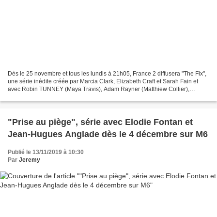
Dès le 25 novembre et tous les lundis à 21h05, France 2 diffusera "The Fix",
une série inédite créée par Marcia Clark, Elizabeth Craft et Sarah Fain et
avec Robin TUNNEY (Maya Travis), Adam Rayner (Matthiew Collier),
Adewale Akinnuoye-Agbaje (Sevvy Johnson),...
"Prise au piège", série avec Elodie Fontan et
Jean-Hugues Anglade dès le 4 décembre sur M6
Publié le 13/11/2019 à 10:30
Par
Jeremy