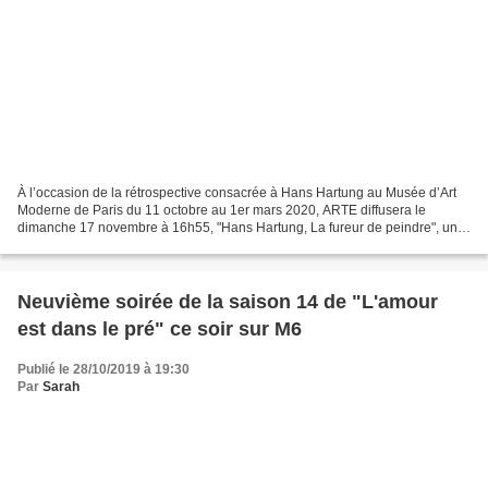
À l’occasion de la rétrospective consacrée à Hans Hartung au Musée d’Art
Moderne de Paris du 11 octobre au 1er mars 2020, ARTE diffusera le
dimanche 17 novembre à 16h55, "Hans Hartung, La fureur de peindre", un
documentaire inédit de Romain Goupil qui...
Neuvième soirée de la saison 14 de "L'amour
est dans le pré" ce soir sur M6
Publié le 28/10/2019 à 19:30
Par
Sarah