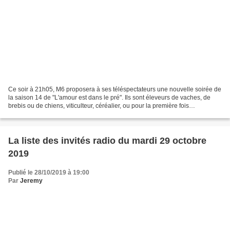
Ce soir à 21h05, M6 proposera à ses téléspectateurs une nouvelle soirée de
la saison 14 de "L'amour est dans le pré". Ils sont éleveurs de vaches, de
brebis ou de chiens, viticulteur, céréalier, ou pour la première fois
maraîchère en permaculture et salariés...
La liste des invités radio du mardi 29 octobre
2019
Publié le 28/10/2019 à 19:00
Par
Jeremy