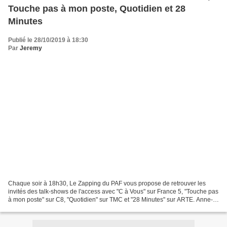
Touche pas à mon poste, Quotidien et 28
Minutes
Publié le 28/10/2019 à 18:30
Par
Jeremy
Chaque soir à 18h30, Le Zapping du PAF vous propose de retrouver les
invités des talk-shows de l'access avec "C à Vous" sur France 5, "Touche pas
à mon poste" sur C8, "Quotidien" sur TMC et "28 Minutes" sur ARTE. Anne-
Elisabeth Lemoine (Crédit photo :...