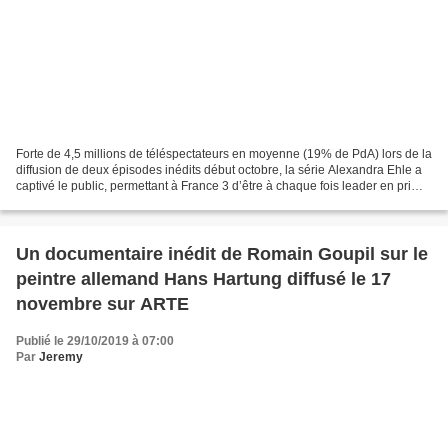
Forte de 4,5 millions de téléspectateurs en moyenne (19% de PdA) lors de la
diffusion de deux épisodes inédits début octobre, la série Alexandra Ehle a
captivé le public, permettant à France 3 d’être à chaque fois leader en prime
time. Auréolé de ce succès,...
Un documentaire inédit de Romain Goupil sur le
peintre allemand Hans Hartung diffusé le 17
novembre sur ARTE
Publié le 29/10/2019 à 07:00
Par
Jeremy