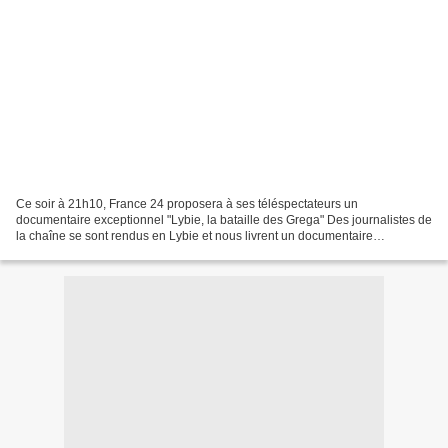
Ce soir à 21h10, France 24 proposera à ses téléspectateurs un
documentaire exceptionnel "Lybie, la bataille des Grega" Des journalistes de
la chaîne se sont rendus en Lybie et nous livrent un documentaire
exceptionnel sur le travail combiné de trois équipes...