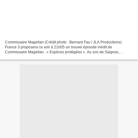
Commissaire Magellan (Crédit photo : Bernard Fau / JLA Productions)
France 3 proposera ce soir à 21h05 un nouvel épisode inédit de
Commissaire Magellan : « Espèces protégées ». Au zoo de Saignac,
l'alarme signalant une fermeture défectueuse de la porte...