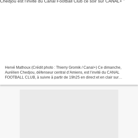
Hervé Mathoux (Crédit photo : Thierry Gromik / Canal+) Ce dimanche,
Aurélien Chedjou, défenseur central d’Amiens, est l’invité du CANAL
FOOTBALL CLUB, à suivre à partir de 19h25 en direct et en clair sur
CANAL+. 19h25 : CANAL FOOTBALL CLUB en clair sur...