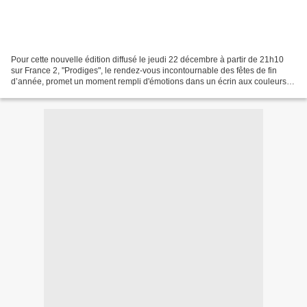
Pour cette nouvelle édition diffusé le jeudi 22 décembre à partir de 21h10
sur France 2, "Prodiges", le rendez-vous incontournable des fêtes de fin
d’année, promet un moment rempli d'émotions dans un écrin aux couleurs
de Noël. Pour cette 9e saison, nous...