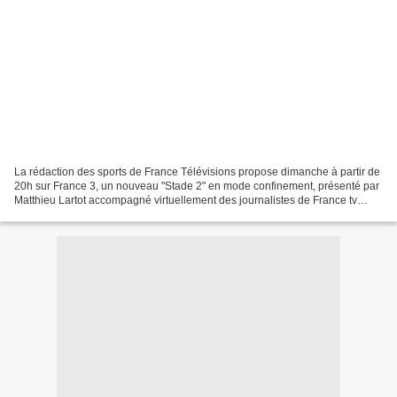
La rédaction des sports de France Télévisions propose dimanche à partir de
20h sur France 3, un nouveau "Stade 2" en mode confinement, présenté par
Matthieu Lartot accompagné virtuellement des journalistes de France tv
sport. Au programme : de nombreux...