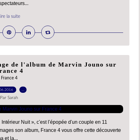
pectateurs...
ire la suite
mage de l'album de Marvin Jouno sur
rance 4
France 4
06.2016
…
Par Sarah
ntérieur Nuit », c'est l'épopée d'un couple en 11
mages son album, France 4 vous offre cette découverte
 et la...