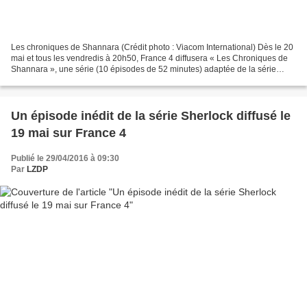
Les chroniques de Shannara (Crédit photo : Viacom International) Dès le 20
mai et tous les vendredis à 20h50, France 4 diffusera « Les Chroniques de
Shannara », une série (10 épisodes de 52 minutes) adaptée de la série
littéraire écrite par Terry Brookes,...
Un épisode inédit de la série Sherlock diffusé le
19 mai sur France 4
Publié le 29/04/2016 à 09:30
Par
LZDP