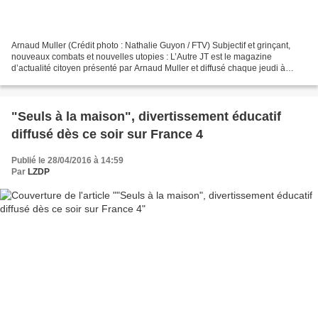
Arnaud Muller (Crédit photo : Nathalie Guyon / FTV) Subjectif et grinçant,
nouveaux combats et nouvelles utopies : L’Autre JT est le magazine
d’actualité citoyen présenté par Arnaud Muller et diffusé chaque jeudi à
23h00 sur France 4. Au sommaire ce soir...
"Seuls à la maison", divertissement éducatif
diffusé dès ce soir sur France 4
Publié le 28/04/2016 à 14:59
Par
LZDP