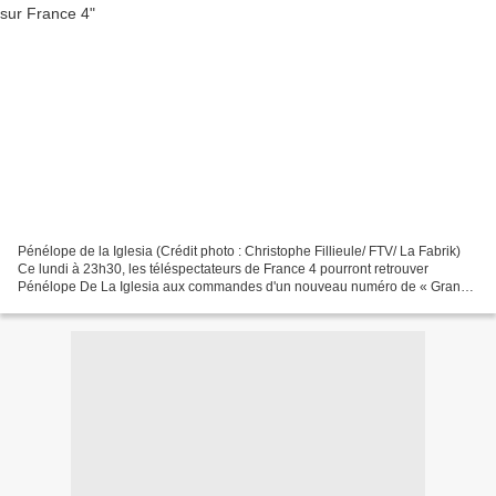
Pénélope de la Iglesia (Crédit photo : Christophe Fillieule/ FTV/ La Fabrik)
Ce lundi à 23h30, les téléspectateurs de France 4 pourront retrouver
Pénélope De La Iglesia aux commandes d'un nouveau numéro de « Grand
Central », un magazine produit par Vice...