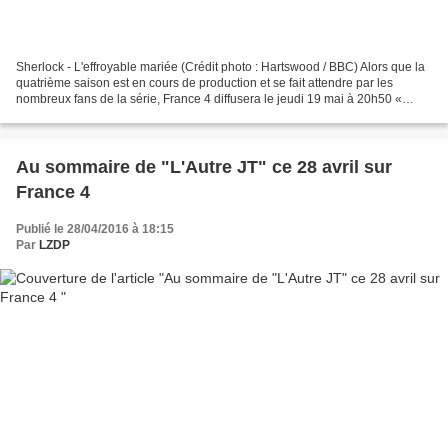
Sherlock - L'effroyable mariée (Crédit photo : Hartswood / BBC) Alors que la
quatrième saison est en cours de production et se fait attendre par les
nombreux fans de la série, France 4 diffusera le jeudi 19 mai à 20h50 «
L’effroyable mariée », un épisode...
Au sommaire de "L'Autre JT" ce 28 avril sur
France 4
Publié le 28/04/2016 à 18:15
Par
LZDP