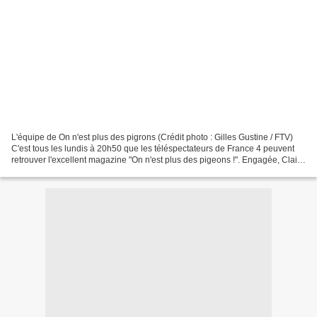
L'équipe de On n'est plus des pigrons (Crédit photo : Gilles Gustine / FTV)
C'est tous les lundis à 20h50 que les téléspectateurs de France 4 peuvent
retrouver l'excellent magazine "On n'est plus des pigeons !". Engagée, Claire
Barsacq revient avec sa...