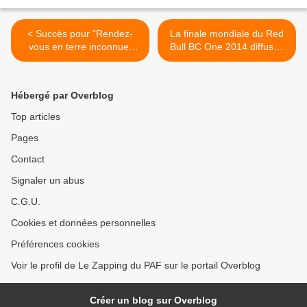
< Succès pour "Rendez-
La finale mondiale du Red
vous en terre inconnue"
Bull BC One 2014 diffusée
avec Arthur sur France 2
cette nuit sur NRJ 12 >
Hébergé par Overblog
Top articles
Pages
Contact
Signaler un abus
C.G.U.
Cookies et données personnelles
Préférences cookies
Voir le profil de Le Zapping du PAF sur le portail Overblog
Créer un blog sur Overblog