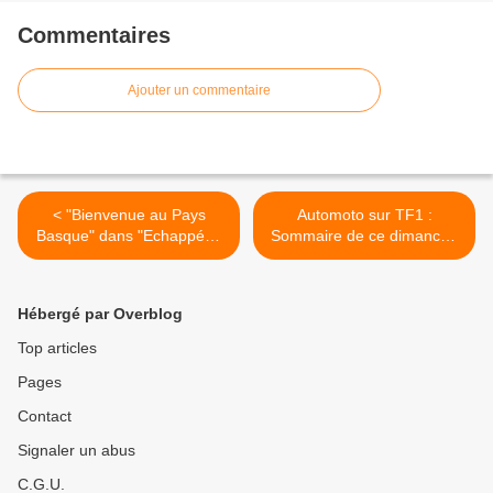
Commentaires
Ajouter un commentaire
< "Bienvenue au Pays
Automoto sur TF1 :
Basque" dans "Echappées
Sommaire de ce dimanche
Belles" avec Raphaël de
7 décembre >
Casabianca ce soir sur
France 5
Hébergé par Overblog
Top articles
Pages
Contact
Signaler un abus
C.G.U.