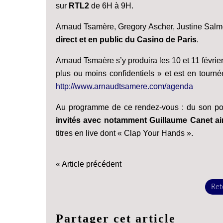
sur
RTL2
de 6H à 9H.
Arnaud Tsamère, Gregory Ascher, Justine Sa
direct et en public du Casino de Paris
.
Arnaud Tsmaère s’y produira les 10 et 11 févri
plus ou moins confidentiels » et est en tourné
http://www.arnaudtsamere.com/agenda
Au programme de ce rendez-vous : du son pop-
invités avec notamment Guillaume Canet ai
titres en live dont « Clap Your Hands ».
« Article précédent
Reto
Partager cet article