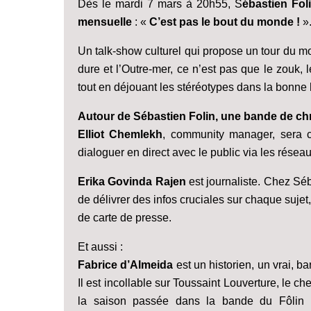
Dès le mardi 7 mars à 20h55, S
ébastien Fol
mensuelle
: «
C’est pas le bout du monde !
»
Un talk-show culturel qui propose un tour du mo
dure et l’Outre-mer, ce n’est pas que le zouk, le
tout en déjouant les stéréotypes dans la bonne 
Autour de Sébastien Folin, une bande de c
Elliot Chemlekh
, community manager, sera ch
dialoguer en direct avec le public via les résea
Erika Govinda Rajen
est journaliste. Chez Séb
de délivrer des infos cruciales sur chaque sujet,
de carte de presse.
Et aussi :
Fabrice d’Almeida
est un historien, un vrai, b
Il est incollable sur Toussaint Louverture, le
la saison passée dans la bande du Fôlin H