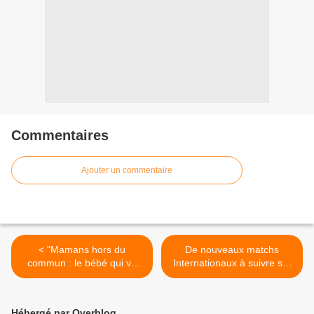
Commentaires
Ajouter un commentaire
< "Mamans hors du
De nouveaux matchs
commun : le bébé qui va
Internationaux à suivre sur
révolutionner leur vie" dans
les antennes CANAL+ >
"Enquête d’action" ce soir
sur W9
Hébergé par Overblog