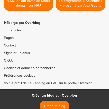
< MC Solaar invité de Manu
Le programme « Scientastik
demain sur NRJ
» présenté par Alex Goude
débarque le 16 septembre
sur France 4 (vidéo) >
Hébergé par Overblog
Top articles
Pages
Contact
Signaler un abus
C.G.U.
Cookies et données personnelles
Préférences cookies
Voir le profil de Le Zapping du PAF sur le portail Overblog
Créer un blog sur Overblog
Créer un blog