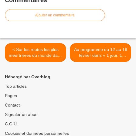
Commentaires
Ajouter un commentaire
< Sur les routes les plus
Au programme du 12 au 16
meurtrières du monde dans
février dans « 1 jour, 1
Enquête Exclusive sur M6
question » sur France 4
(baleines, congé
paternité...) >
Hébergé par Overblog
Top articles
Pages
Contact
Signaler un abus
C.G.U.
Cookies et données personnelles