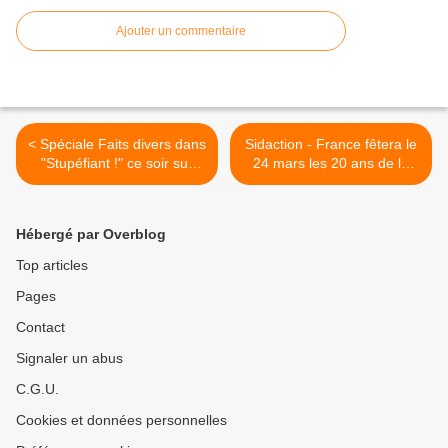
Ajouter un commentaire
< Spéciale Faits divers dans
Sidaction - France fêtera le
"Stupéfiant !" ce soir sur
24 mars les 20 ans de la
France 2
chanson « Sa raison d’être
» avec un prime événement
>
Hébergé par Overblog
Top articles
Pages
Contact
Signaler un abus
C.G.U.
Cookies et données personnelles