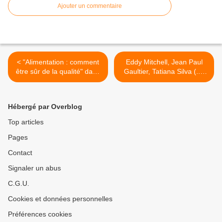
Ajouter un commentaire
< "Alimentation : comment
Eddy Mitchell, Jean Paul
être sûr de la qualité" dans
Gaultier, Tatiana Silva (...)
"Tout compte fait" ce
invités de "Salut les terriens
samedi sur France 2
!" ce samedi sur C8 >
Hébergé par Overblog
Top articles
Pages
Contact
Signaler un abus
C.G.U.
Cookies et données personnelles
Préférences cookies