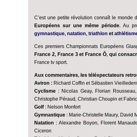
C’est une petite révolution connaît le monde d
Européens sur une même période
. Au pr
gymnastique
,
natation
,
triathlon
et
athlétism
Ces premiers Championnats Européens Glasgow
France 2, France 3 et France Ô, qui consacr
France tv sport.
Aux commentaires, les téléspectateurs retro
Aviron :
Richard Coffin et Sébastien Vieilleden
Cyclisme
: Nicolas Geay, Florian Rousseau, 
Christophe Péraud, Christian Choupin et Fabrice
Golf
: Nelson Monfort
Gymnastique
: Marie-Christelle Maury, David 
Natation
: Alexandre Boyon, Florent Manaudo
Ciceron