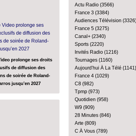
Actu Radio
(3566)
France 3
(3384)
Audiences Télévision
(3326
France 5
(3275)
Canal+
(2340)
Sports
(2220)
Invités Radio
(1216)
ideo prolonge ses droits
Tournages
(1160)
usifs de diffusion des
Aujourd'hui À La Télé
(1141
ns de soirée de Roland-
France 4
(1029)
arros jusqu’en 2027
C8
(982)
Tpmp
(973)
Quotidien
(958)
W9
(909)
28 Minutes
(846)
Arte
(809)
C À Vous
(789)