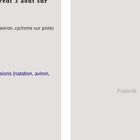
edi 3 août sur
viron, cyclisme sur piste)
Publicité