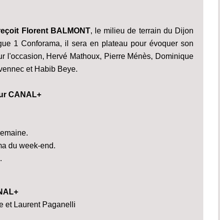
çoit Florent BALMONT
, le milieu de terrain du Dijon
igue 1 Conforama, il sera en plateau pour évoquer son
our l'occasion, Hervé Mathoux, Pierre Ménès, Dominique
vennec et Habib Beye.
sur CANAL+
semaine.
ama du week-end.
.
ANAL+
 et Laurent Paganelli