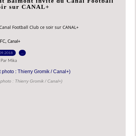
nt Balmont invité du Canal Football
oir sur CANAL+
 Canal Football Club ce soir sur CANAL+
,
FC
Canal+
09.2018
…
Par Mika
photo : Thierry Gromik / Canal+)