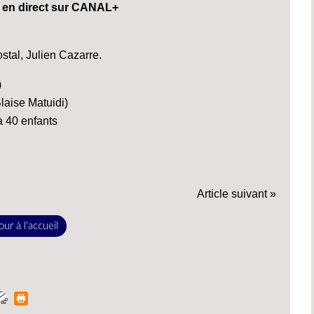
en direct sur CANAL+
stal, Julien Cazarre.
)
aise Matuidi)
à 40 enfants
Article suivant »
ur à l'accueil