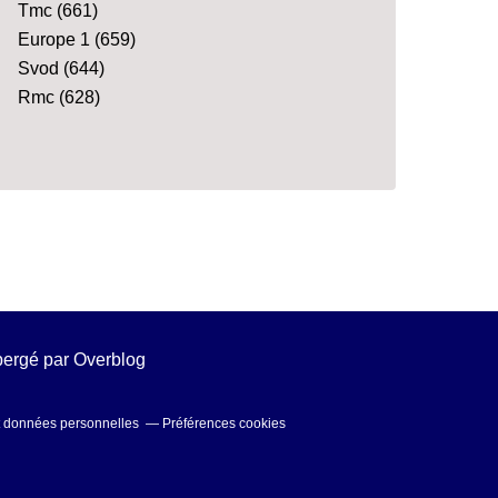
Tmc
(661)
Europe 1
(659)
Svod
(644)
Rmc
(628)
ébergé par
Overblog
t données personnelles
Préférences cookies