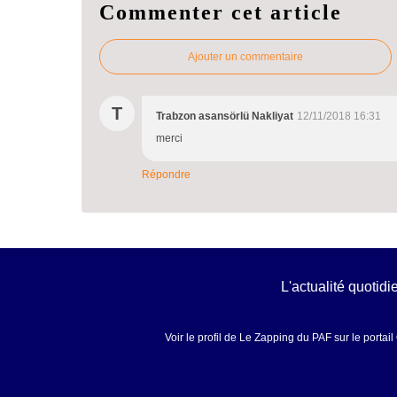
Commenter cet article
Ajouter un commentaire
T
Trabzon asansörlü Nakliyat
12/11/2018 16:31
merci
Répondre
L'actualité quotid
Voir le profil de
Le Zapping du PAF
sur le portai