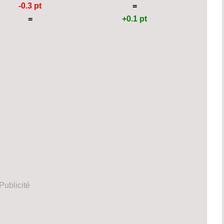
-0.3 pt
=
=
+0.1 pt
Publicité