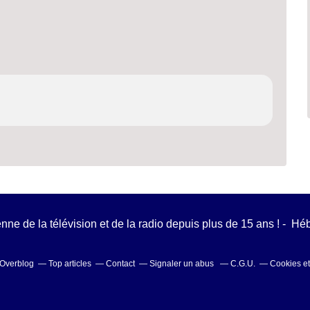
ienne de la télévision et de la radio depuis plus de 15 ans ! - H
l Overblog
Top articles
Contact
Signaler un abus
C.G.U.
Cookies e