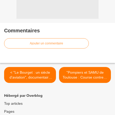
Commentaires
Ajouter un commentaire
< "Le Bourget : un siècle
"Pompiers et SAMU de
d'aviation", documentaire
Toulouse : Course contre la
inédit ce soir sur RMC
montre pour sauver des
Découverte
vies" dans "Enquête sous
haute tension" ce soir sur
Hébergé par Overblog
C8 >
Top articles
Pages