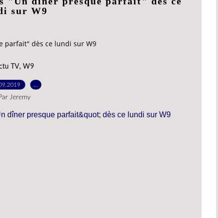
s "Un dîner presque parfait" dès ce
di sur W9
 parfait" dès ce lundi sur W9
,
ctu TV
W9
09.2019
…
Par Jeremy