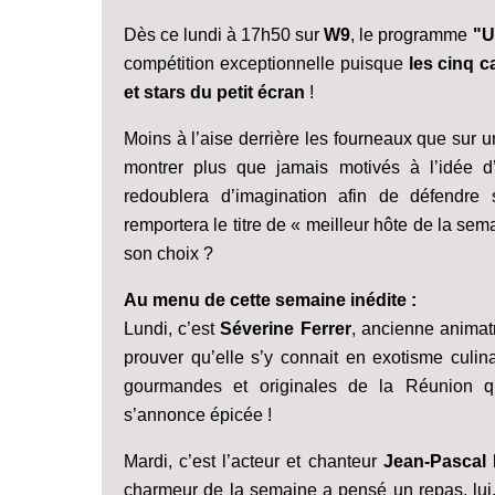
Dès ce lundi à 17h50 sur
W9
, le programme
"U
compétition exceptionnelle puisque
les cinq c
et stars du petit écran
!
Moins à l’aise derrière les fourneaux que sur un
montrer plus que jamais motivés à l’idée d’
redoublera d’imagination afin de défendre
remportera le titre de « meilleur hôte de la se
son choix ?
Au menu de cette semaine inédite :
Lundi, c’est
Séverine Ferrer
, ancienne animat
prouver qu’elle s’y connait en exotisme culina
gourmandes et originales de la Réunion qu
s’annonce épicée !
Mardi, c’est l’acteur et chanteur
Jean-Pascal 
charmeur de la semaine a pensé un repas, lu