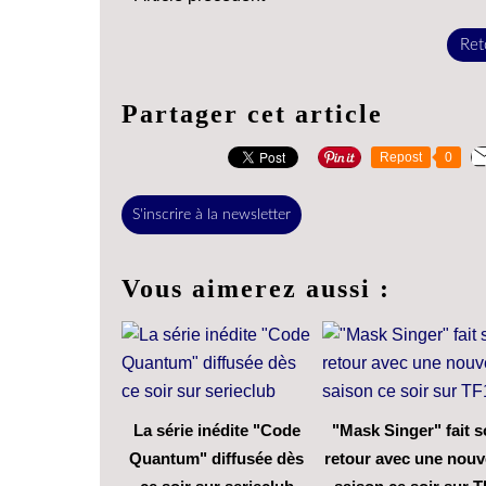
Reto
Partager cet article
Repost
0
S'inscrire à la newsletter
Vous aimerez aussi :
La série inédite "Code
"Mask Singer" fait 
Quantum" diffusée dès
retour avec une nouv