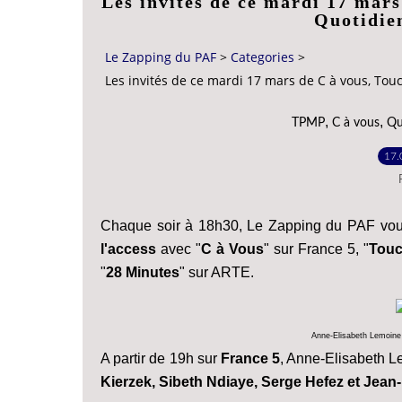
Les invités de ce mardi 17 mars
Quotidie
Le Zapping du PAF
>
Categories
>
Les invités de ce mardi 17 mars de C à vous, Tou
,
,
TPMP
C à vous
Qu
17.
Chaque soir à 18h30, Le Zapping du PAF vou
l'access
avec "
C à Vous
" sur France 5, "
Touc
"
28 Minutes
" sur ARTE.
Anne-Elisabeth Lemoine 
A partir de 19h sur
France 5
, Anne-Elisabeth Le
Kierzek, Sibeth Ndiaye, Serge Hefez et Jea