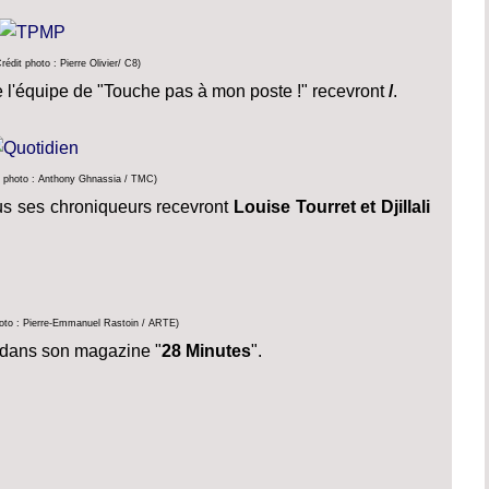
édit photo : Pierre Olivier/ C8)
e l'équipe de "Touche pas à mon poste !" recevront
/
.
t photo : Anthony Ghnassia / TMC)
ous ses chroniqueurs recevront
Louise Tourret et Djillali
hoto : Pierre-Emmanuel Rastoin / ARTE)
dans son magazine "
28 Minutes
".