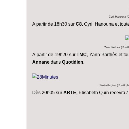
Cyril Hanouna (Cr
A partir de 18h30 sur
C8
, Cyril Hanouna et tout
Yann Barthès (Crédi
A partir de 19h20 sur
TMC
, Yann Barthès et t
Annane
dans
Quotidien
.
Elisabeth Quin (Crédit p
Dès 20h05 sur
ARTE,
Elisabeth Quin recevra
/