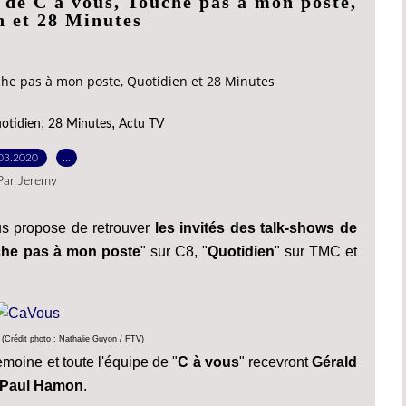
 de C à vous, Touche pas à mon poste,
n et 28 Minutes
che pas à mon poste, Quotidien et 28 Minutes
,
,
otidien
28 Minutes
Actu TV
03.2020
…
Par Jeremy
s propose de retrouver
les invités des talk-shows de
he pas à mon poste
" sur C8, "
Quotidien
" sur TMC et
(Crédit photo : Nathalie Guyon / FTV)
moine et toute l'équipe de "
C à vous
" recevront
Gérald
n-Paul Hamon
.