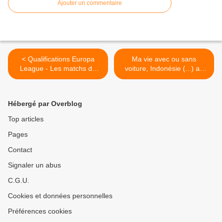
Ajouter un commentaire
< Qualifications Europa
Ma vie avec ou sans
League - Les matchs du
voiture, Indonésie (...) au
Stade de Reims à suivre
sommaire du magazine
sur RMC Sport
"Envoyé Spécial" ce soir sur
France 2 >
Hébergé par Overblog
Top articles
Pages
Contact
Signaler un abus
C.G.U.
Cookies et données personnelles
Préférences cookies