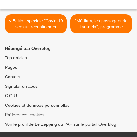
< Edition spéciale "Covid-19
"Médium, les passagers de
: vers un reconfinement
l'au-delà", programme
national ?" sur franceinfo
inédit disponible sur 6 Play
>
Hébergé par Overblog
Top articles
Pages
Contact
Signaler un abus
C.G.U.
Cookies et données personnelles
Préférences cookies
Voir le profil de Le Zapping du PAF sur le portail Overblog