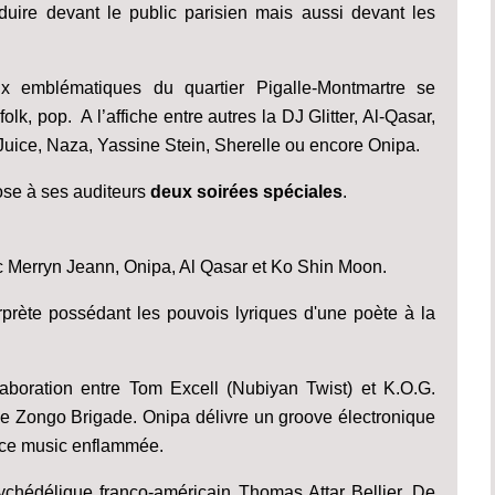
oduire devant le public parisien mais aussi devant les
ux emblématiques du quartier Pigalle-Montmartre se
olk, pop. A l’affiche entre autres la DJ Glitter, Al-Qasar,
uice, Naza, Yassine Stein, Sherelle ou encore Onipa.
se à ses auditeurs
deux soirées spéciales
.
c Merryn Jeann, Onipa, Al Qasar et Ko Shin Moon.
prète possédant les pouvois lyriques d'une poète à la
aboration entre Tom Excell (Nubiyan Twist) et K.O.G.
e Zongo Brigade. Onipa délivre un groove électronique
ance music enflammée.
ychédélique franco-américain Thomas Attar Bellier. De