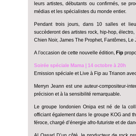
leurs artistes, débutants ou confirmés, se pr
médias et les spécialistes du monde entier.
Pendant trois jours, dans 10 salles et lie
succèderont des artistes rock, hip-hop, électro, f
Chien Noir, James The Prophet, Fantômes, Le J
A l'occasion de cette nouvelle édition,
Fip
propo
Soirée spéciale Mama | 14 octobre à 20h
Emission spéciale et Live à Fip au Trianon ave
Merryn Jeann est une auteur-compositeur-inter
précision et à la sensibilité remarquable.
Le groupe londonien Onipa est né de la coll
officiant également dans le groupe KOG and th
féroce, chargé d’énergie afro-futuriste et de d
Al Qasar! D’un côté, le producteur de rock ps