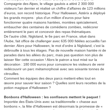
Compagnie des Alpes, le village gaulois a attiré 2 300 000
visiteurs l'an dernier et réalisé un chiffre d'affaires de 123 millions
d'euros, son record historique. Pour Halloween, Astérix a déployé
les grands moyens : plus d'un million d'euros pour faire
fonctionner quatre maisons hantées, montées spécialement,
embaucher des centaines de comédiens zombies, redécorer
entièrement le parc et concevoir des repas thématiques.
De l'autre côté, Nigloland, le 6e parc en France, situé dans
l'Aube, fait office de challenger avec 635 000 fidèles accueillis l'an
dernier. Alors pour Halloween, le mot d'ordre à Nigloland, c'est la
débrouille à tous les étages. Pas de nouvelle maison hantée ni de
parades dans les allées du parc, mais pas question non plus de
laisser filer cette occasion ! Alors le patron a tout misé sur la
décoration : 180 000 euros pour convaincre les visiteurs de venir
redécouvrir un parc métamorphosé avec ses soixante tonnes de
citrouilles.
Comment les équipes des deux parcs mettent-elles tout en
œuvre pour sauver leur saison ? Quelles sont leurs recettes de la
potion magique d'Halloween ?
Bonbons d'Halloween : les confiseurs mettent le paquet !
Importée des États-Unis avec sa traditionnelle « chasse aux
bonbons », la fête d'Halloween est désormais la promesse de «