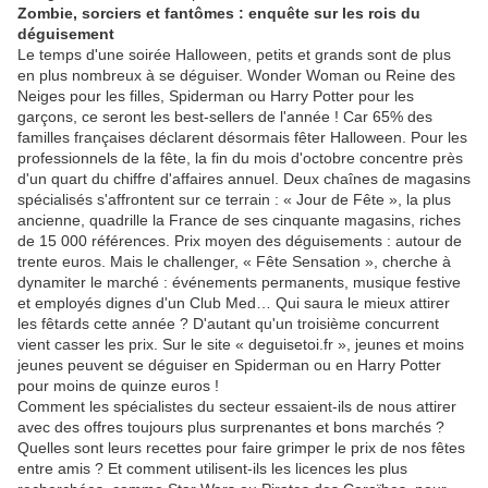
Zombie, sorciers et fantômes : enquête sur les rois du
déguisement
Le temps d'une soirée Halloween, petits et grands sont de plus
en plus nombreux à se déguiser. Wonder Woman ou Reine des
Neiges pour les filles, Spiderman ou Harry Potter pour les
garçons, ce seront les best-sellers de l'année ! Car 65% des
familles françaises déclarent désormais fêter Halloween. Pour les
professionnels de la fête, la fin du mois d'octobre concentre près
d'un quart du chiffre d'affaires annuel. Deux chaînes de magasins
spécialisés s'affrontent sur ce terrain : « Jour de Fête », la plus
ancienne, quadrille la France de ses cinquante magasins, riches
de 15 000 références. Prix moyen des déguisements : autour de
trente euros. Mais le challenger, « Fête Sensation », cherche à
dynamiter le marché : événements permanents, musique festive
et employés dignes d'un Club Med… Qui saura le mieux attirer
les fêtards cette année ? D'autant qu'un troisième concurrent
vient casser les prix. Sur le site « deguisetoi.fr », jeunes et moins
jeunes peuvent se déguiser en Spiderman ou en Harry Potter
pour moins de quinze euros !
Comment les spécialistes du secteur essaient-ils de nous attirer
avec des offres toujours plus surprenantes et bons marchés ?
Quelles sont leurs recettes pour faire grimper le prix de nos fêtes
entre amis ? Et comment utilisent-ils les licences les plus