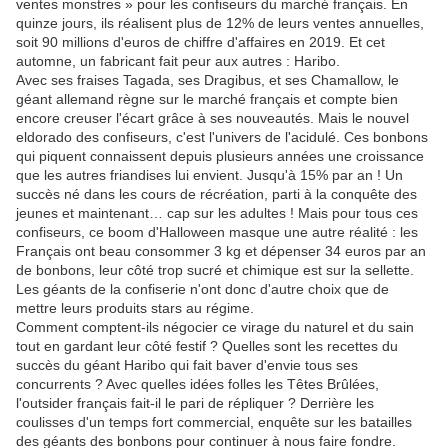
ventes monstres » pour les confiseurs du marché français. En
quinze jours, ils réalisent plus de 12% de leurs ventes annuelles,
soit 90 millions d'euros de chiffre d'affaires en 2019. Et cet
automne, un fabricant fait peur aux autres : Haribo.
Avec ses fraises Tagada, ses Dragibus, et ses Chamallow, le
géant allemand règne sur le marché français et compte bien
encore creuser l'écart grâce à ses nouveautés. Mais le nouvel
eldorado des confiseurs, c'est l'univers de l'acidulé. Ces bonbons
qui piquent connaissent depuis plusieurs années une croissance
que les autres friandises lui envient. Jusqu'à 15% par an ! Un
succès né dans les cours de récréation, parti à la conquête des
jeunes et maintenant… cap sur les adultes ! Mais pour tous ces
confiseurs, ce boom d'Halloween masque une autre réalité : les
Français ont beau consommer 3 kg et dépenser 34 euros par an
de bonbons, leur côté trop sucré et chimique est sur la sellette.
Les géants de la confiserie n'ont donc d'autre choix que de
mettre leurs produits stars au régime.
Comment comptent-ils négocier ce virage du naturel et du sain
tout en gardant leur côté festif ? Quelles sont les recettes du
succès du géant Haribo qui fait baver d'envie tous ses
concurrents ? Avec quelles idées folles les Têtes Brûlées,
l'outsider français fait-il le pari de répliquer ? Derrière les
coulisses d'un temps fort commercial, enquête sur les batailles
des géants des bonbons pour continuer à nous faire fondre.