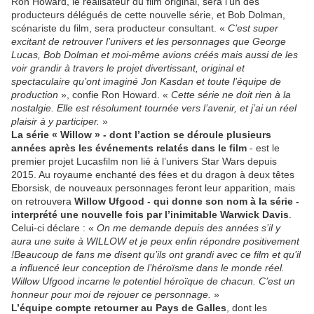
Ron Howard, le réalisateur du film original, sera l’un des
producteurs délégués de cette nouvelle série, et Bob Dolman,
scénariste du film, sera producteur consultant. «
C’est super
excitant de retrouver l’univers et les personnages que George
Lucas, Bob Dolman et moi-même avions créés mais aussi de les
voir grandir à travers le projet divertissant, original et
spectaculaire qu’ont imaginé Jon Kasdan et toute l’équipe de
production
», confie Ron Howard. «
Cette série ne doit rien à la
nostalgie. Elle est résolument tournée vers l’avenir, et j’ai un réel
plaisir à y participer.
»
La série « Willow » - dont l’action se déroule plusieurs
années après les événements relatés dans le film
- est le
premier projet Lucasfilm non lié à l’univers Star Wars depuis
2015. Au royaume enchanté des fées et du dragon à deux têtes
Eborsisk, de nouveaux personnages feront leur apparition, mais
on retrouvera
Willow Ufgood - qui donne son nom à la série -
interprété une nouvelle fois par l’inimitable Warwick Davis
.
Celui-ci déclare : «
On me demande depuis des années s’il y
aura une suite à WILLOW et je peux enfin répondre positivement
!Beaucoup de fans me disent qu’ils ont grandi avec ce film et qu’il
a influencé leur conception de l’héroïsme dans le monde réel.
Willow Ufgood incarne le potentiel héroïque de chacun. C’est un
honneur pour moi de rejouer ce personnage.
»
L’équipe compte retourner au Pays de Galles
, dont les