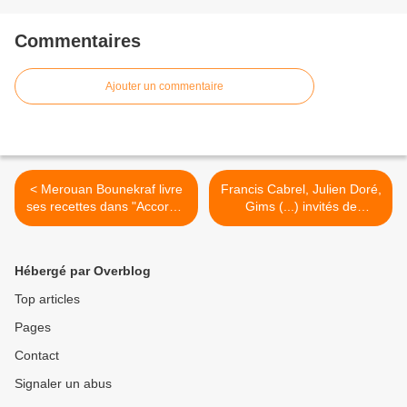
Commentaires
Ajouter un commentaire
< Merouan Bounekraf livre
Francis Cabrel, Julien Doré,
ses recettes dans "Accords,
Gims (...) invités de
mets & vannes"
"Taratata 100% Live" en
prime ce mardi sur France
2 >
Hébergé par Overblog
Top articles
Pages
Contact
Signaler un abus