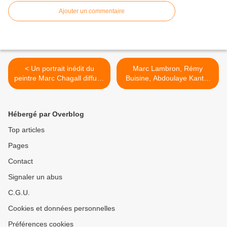
Ajouter un commentaire
< Un portrait inédit du
Marc Lambron, Rémy
peintre Marc Chagall diffusé
Buisine, Abdoulaye Kanté,
ce dimanche à 18h sur
Cynthia Fleury et Karine
ARTE (vidéo)
Lacombe invités de "C
Politique" et "C Politique, la
Hébergé par Overblog
suite" ce soir sur France 5 >
Top articles
Pages
Contact
Signaler un abus
C.G.U.
Cookies et données personnelles
Préférences cookies