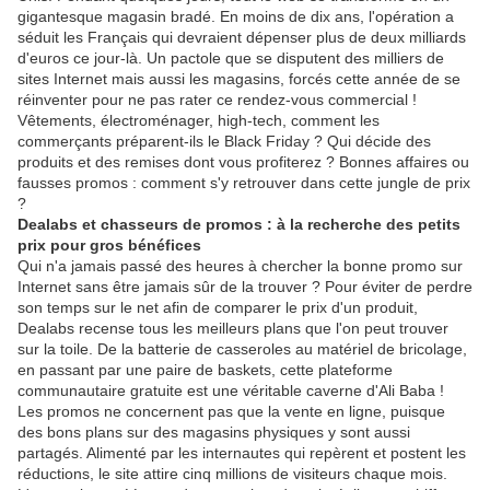
gigantesque magasin bradé. En moins de dix ans, l'opération a
séduit les Français qui devraient dépenser plus de deux milliards
d'euros ce jour-là. Un pactole que se disputent des milliers de
sites Internet mais aussi les magasins, forcés cette année de se
réinventer pour ne pas rater ce rendez-vous commercial !
Vêtements, électroménager, high-tech, comment les
commerçants préparent-ils le Black Friday ? Qui décide des
produits et des remises dont vous profiterez ? Bonnes affaires ou
fausses promos : comment s'y retrouver dans cette jungle de prix
?
Dealabs et chasseurs de promos : à la recherche des petits
prix pour gros bénéfices
Qui n'a jamais passé des heures à chercher la bonne promo sur
Internet sans être jamais sûr de la trouver ? Pour éviter de perdre
son temps sur le net afin de comparer le prix d'un produit,
Dealabs recense tous les meilleurs plans que l'on peut trouver
sur la toile. De la batterie de casseroles au matériel de bricolage,
en passant par une paire de baskets, cette plateforme
communautaire gratuite est une véritable caverne d'Ali Baba !
Les promos ne concernent pas que la vente en ligne, puisque
des bons plans sur des magasins physiques y sont aussi
partagés. Alimenté par les internautes qui repèrent et postent les
réductions, le site attire cinq millions de visiteurs chaque mois.