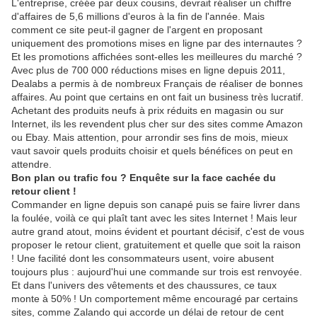
L'entreprise, créée par deux cousins, devrait réaliser un chiffre
d'affaires de 5,6 millions d'euros à la fin de l'année. Mais
comment ce site peut-il gagner de l'argent en proposant
uniquement des promotions mises en ligne par des internautes ?
Et les promotions affichées sont-elles les meilleures du marché ?
Avec plus de 700 000 réductions mises en ligne depuis 2011,
Dealabs a permis à de nombreux Français de réaliser de bonnes
affaires. Au point que certains en ont fait un business très lucratif.
Achetant des produits neufs à prix réduits en magasin ou sur
Internet, ils les revendent plus cher sur des sites comme Amazon
ou Ebay. Mais attention, pour arrondir ses fins de mois, mieux
vaut savoir quels produits choisir et quels bénéfices on peut en
attendre.
Bon plan ou trafic fou ? Enquête sur la face cachée du
retour client !
Commander en ligne depuis son canapé puis se faire livrer dans
la foulée, voilà ce qui plaît tant avec les sites Internet ! Mais leur
autre grand atout, moins évident et pourtant décisif, c'est de vous
proposer le retour client, gratuitement et quelle que soit la raison
! Une facilité dont les consommateurs usent, voire abusent
toujours plus : aujourd'hui une commande sur trois est renvoyée.
Et dans l'univers des vêtements et des chaussures, ce taux
monte à 50% ! Un comportement même encouragé par certains
sites, comme Zalando qui accorde un délai de retour de cent