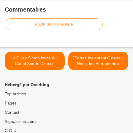
Commentaires
Ajouter un commentaire
< Gilles Simon invité du
"Sortez les enfants" dans «
Canal Sports Club ce
Nous, les Européens »
samedi sur CANAL+
dimanche sur France 3 >
Hébergé par Overblog
Top articles
Pages
Contact
Signaler un abus
C.G.U.