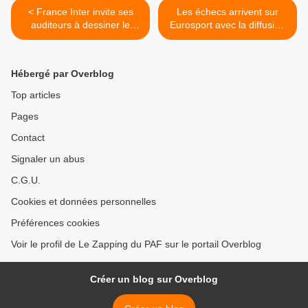
< France Inter invite ses
Les échecs arrivent sur
auditeurs à dessiner le
Eurosport avec la diffusion
bandana de Renaud
du Champions Chess Tour
>
Hébergé par Overblog
Top articles
Pages
Contact
Signaler un abus
C.G.U.
Cookies et données personnelles
Préférences cookies
Voir le profil de Le Zapping du PAF sur le portail Overblog
Créer un blog sur Overblog