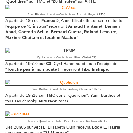
"
Quotidien
" sur TMC et "
28 Minutes
" sur ARTE.
Anne-Elisabeth Lemoine (Crédit photo : Nathalie Guyon / FTV)
A partir de 19h sur
France 5
, Anne-Elisabeth Lemoine et toute
l'équipe de "
C à vous
" recevront
Arnaud Fontanet, Damien
Abad, Corentin Sellin, Bernard Guetta, Roland Lescure,
Maxime Chattam et Ibrahim Maalouf
.
Cyril Hanouna (Crédit photo : Pierre Olivier/ C8)
A partir de 19h10 sur
C8
, Cyril Hanouna et toute l'équipe de
"
Touche pas à mon poste !
" recevront
Tibo Inshape
.
Yann Barthès (Crédit photo : Anthony Ghnassia / TMC)
A partir de 19h25 sur
TMC
dans "Quotidien", Yann Barthès et
tous ses chroniqueurs recevront
/
.
Elisabeth Quin (Crédit photo : Pierre-Emmanuel Rastoin / ARTE)
Dès 20h05 sur
ARTE,
Elisabeth Quin recevra
Eddy L. Harris
dans son magazine "
28 Minutes
".