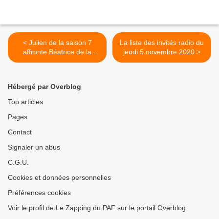
< Julien de la saison 7
La liste des invités radio du
affronte Béatrice de la
jeudi 5 novembre 2020 >
saison 8 dans « Le Meilleur
Pâtissier : gâteaux sur
commande » ce soir sur M6
Hébergé par Overblog
Top articles
Pages
Contact
Signaler un abus
C.G.U.
Cookies et données personnelles
Préférences cookies
Voir le profil de Le Zapping du PAF sur le portail Overblog