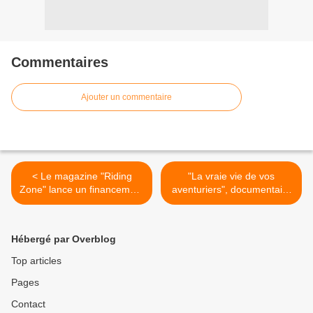
Commentaires
Ajouter un commentaire
< Le magazine "Riding
"La vraie vie de vos
Zone" lance un financement
aventuriers", documentaire
participatif pour devenir
inédit ce soir sur C8 >
100% digital
Hébergé par Overblog
Top articles
Pages
Contact