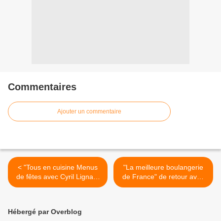
Commentaires
Ajouter un commentaire
< "Tous en cuisine Menus
"La meilleure boulangerie
de fêtes avec Cyril Lignac"
de France" de retour avec
sur M6 : Les ingrédients de
une nouvelle saison dès le
ce mardi 29 décembre
18 janvier sur M6 >
(Saint Jacques rôties
Hébergé par Overblog
topinambours et soufflé