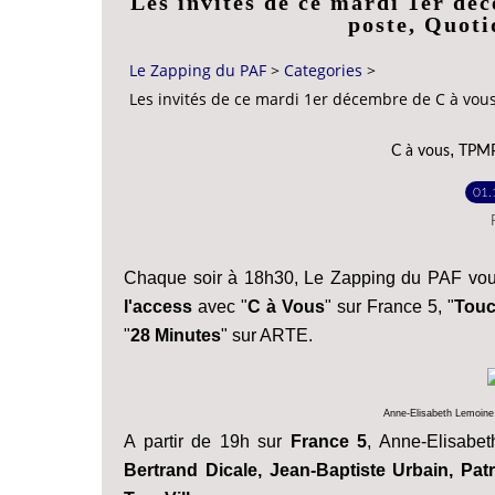
Les invités de ce mardi 1er dé
poste, Quoti
Le Zapping du PAF
>
Categories
>
Les invités de ce mardi 1er décembre de C à vou
,
C à vous
TPM
01.
Chaque soir à 18h30, Le Zapping du PAF vou
l'access
avec "
C à Vous
" sur France 5, "
Touc
"
28 Minutes
" sur ARTE.
Anne-Elisabeth Lemoine 
A partir de 19h sur
France 5
, Anne-Elisabet
Bertrand Dicale, Jean-Baptiste Urbain, Patr