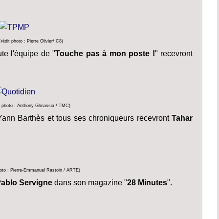
édit photo : Pierre Olivier/ C8)
te l'équipe de "
Touche pas à mon poste !
" recevront
t photo : Anthony Ghnassia / TMC)
Yann Barthès et tous ses chroniqueurs recevront
Tahar
hoto : Pierre-Emmanuel Rastoin / ARTE)
ablo Servigne
dans son magazine "
28 Minutes
".