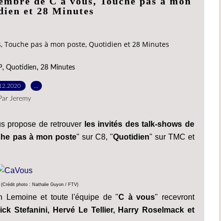
cembre de C à vous, Touche pas à mon
dien et 28 Minutes
s, Touche pas à mon poste, Quotidien et 28 Minutes
,
,
P
Quotidien
28 Minutes
12.2020
…
Par Jeremy
s propose de retrouver
les invités des talk-shows de
he pas à mon poste
" sur C8, "
Quotidien
" sur TMC et
(Crédit photo : Nathalie Guyon / FTV)
h Lemoine et toute l'équipe de "
C à vous
" recevront
ick Stefanini, Hervé Le Tellier, Harry Roselmack et