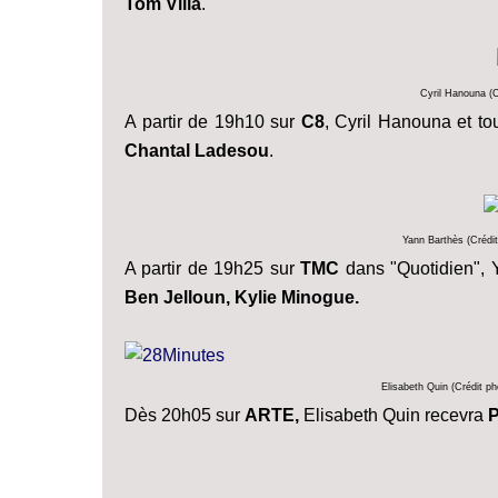
Tom Villa
.
Cyril Hanouna (Cr
A partir de 19h10 sur
C8
, Cyril Hanouna et tou
Chantal Ladesou
.
Yann Barthès (Crédi
A partir de 19h25 sur
TMC
dans "Quotidien", 
Ben Jelloun, Kylie Minogue.
Elisabeth Quin (Crédit p
Dès 20h05 sur
ARTE,
Elisabeth Quin recevra
P