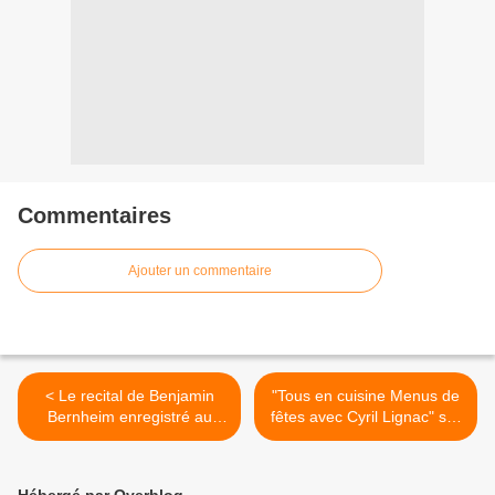
Commentaires
Ajouter un commentaire
< Le recital de Benjamin
"Tous en cuisine Menus de
Bernheim enregistré au
fêtes avec Cyril Lignac" sur
Festival de Paris diffusé
M6 : Les ingrédients de ce
cette nuit sur C8
mardi 29 décembre (Saint
Jacques rôties