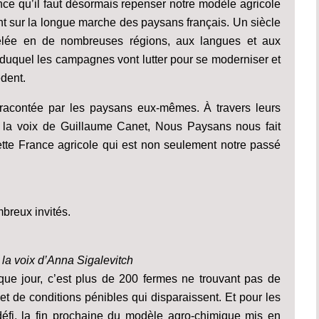
nce qu’il faut désormais repenser notre modèle agricole
ient sur la longue marche des paysans français. Un siècle
elée en de nombreuses régions, aux langues et aux
rs duquel les campagnes vont lutter pour se moderniser et
dent.
t racontée par les paysans eux-mêmes. À travers leurs
t la voix de Guillaume Canet, Nous Paysans nous fait
 cette France agricole qui est non seulement notre passé
breux invités.
c la voix d’Anna Sigalevitch
que jour, c’est plus de 200 fermes ne trouvant pas de
l et de conditions pénibles qui disparaissent. Et pour les
 défi, la fin prochaine du modèle agro-chimique mis en