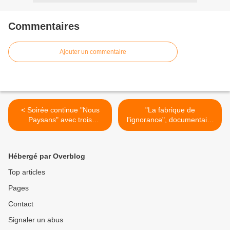
Commentaires
Ajouter un commentaire
< Soirée continue "Nous
"La fabrique de
Paysans" avec trois
l'ignorance", documentaire
documentaires et un débat
inédit ce soir sur ARTE
ce soir sur France 2
(vidéo) >
Hébergé par Overblog
Top articles
Pages
Contact
Signaler un abus