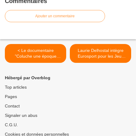
Commentaires
Ajouter un commentaire
< Le documentaire
Laurie Delhostal intègre
"Coluche une époque
Eurosport pour les Jeux
formidable" raconté par
Olympiques de Tokyo 2020
Gérard Jugnot ce soir sur
>
France 3
Hébergé par Overblog
Top articles
Pages
Contact
Signaler un abus
C.G.U.
Cookies et données personnelles