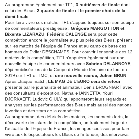
Au programme également sur TF1,
3 huitièmes de finale
dont
celui des Bleus,
2 quarts de finale
et
le premier choix de la
demi-finale
.
Pour faire vivre ces matchs, TF1 s'appuie toujours sur son équipe
de commentateurs prestigieuse :
Grégoire MARGOTTON et
Bixente LIZARAZU
.
Frédéric CALENGE
sera pour cette
compétition encore le journaliste au plus près des Bleus, présent
sur les matchs de l'équipe de France et au camp de base des
hommes de Didier DESCHAMPS. Pour couvrir l'ensemble des 12
matchs de la compétition, TF1 s'appuiera également sur une
nouvelle équipe de commentateurs avec
Sabrina DELANNOYE
,
déjà mobilisée lors de la Coupe du Monde féminine de foot en
2019 sur TF1 et TMC, et
une nouvelle recrue, Julien BRUN
.
Après chaque match,
LE MAG DE L'EURO sera de retour
,
présenté par le journaliste et animateur Denis BROGNIART avec
des consultants d'exception, Nathalie IANNETTA, Youri
DJORKAEFF, Ludovic GIULY, qui apporteront leurs regards et
analyses sur les performances des Bleus mais aussi des nations
favorites et des stars de la compétition.
Au programme, des débriefs des matchs, les moments forts, la
découverte des stars de la compétition, un traitement large de
l’actualité de l’Equipe de France, les images coulisses pour faire
vivre aux téléspectateurs les Bleus de l’intérieur, des interviews